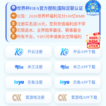
dom编程-window对象
工程机械推土挖掘机类网站模板
共
1
页
4
条